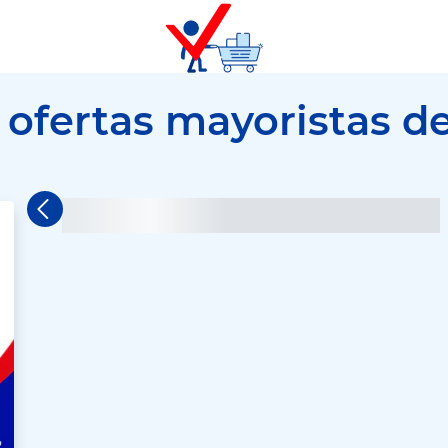
 ofertas mayoristas d