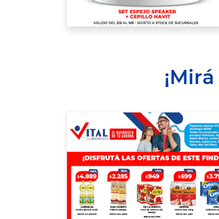
¡Mirá