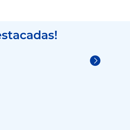
estacadas!