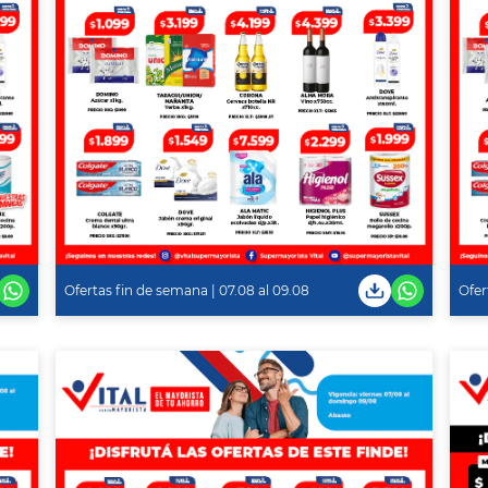
Ofertas fin de semana | 07.08 al 09.08