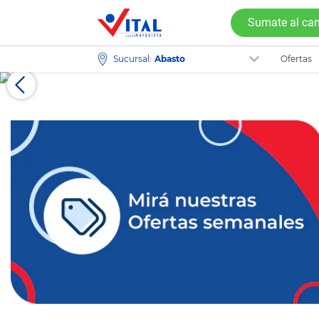
Sumate al ca
Ofertas
Sucursal: