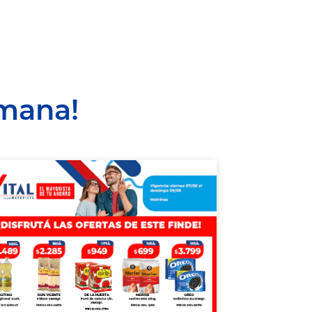
emana!