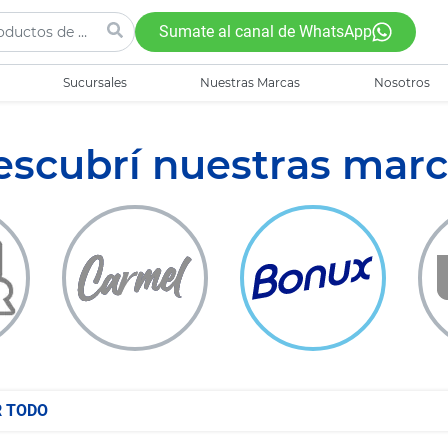
Sumate al canal de WhatsApp
Sucursales
Nuestras Marcas
Nosotros
escubrí nuestras marc
R TODO