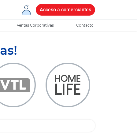
Acceso a comerciantes
Ventas Corporativas
Contacto
as!