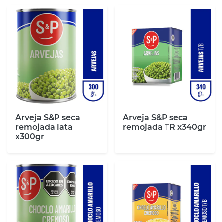
Arveja S&P seca
Arveja S&P seca
remojada lata
remojada TR x340gr
x300gr