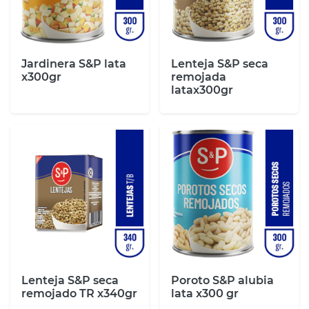
Jardinera S&P lata
Lenteja S&P seca
x300gr
remojada
latax300gr
Lenteja S&P seca
Poroto S&P alubia
remojado TR x340gr
lata x300 gr