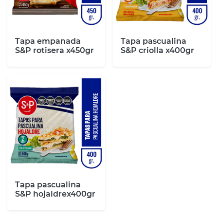
Tapa empanada
Tapa pascualina
S&P rotisera x450gr
S&P criolla x400gr
Tapa pascualina
S&P hojaldrex400gr