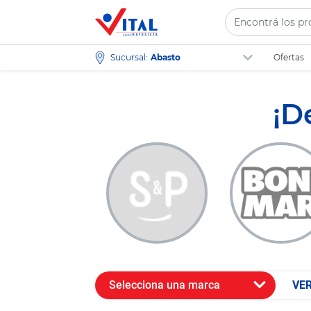
Ofertas
Sucursal:
¡D
Selecciona una marca
VE