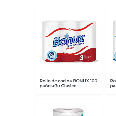
Rollo de cocina BONUX 100
Ro
pañosx3u Clasico
pa