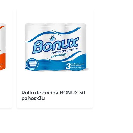
Rollo de cocina BONUX 50
pañosx3u